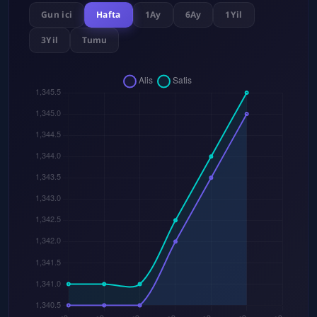
Gun ici
Hafta
1Ay
6Ay
1Yil
3Yil
Tumu