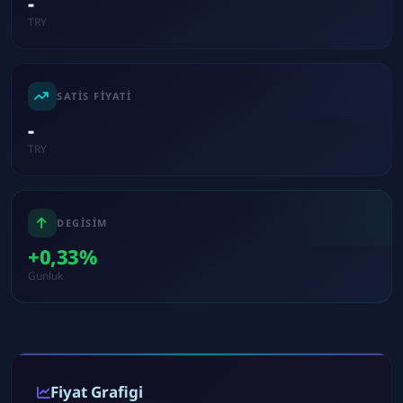
-
TRY
SATIS FIYATI
-
TRY
DEGISIM
+0,33%
Gunluk
Fiyat Grafigi