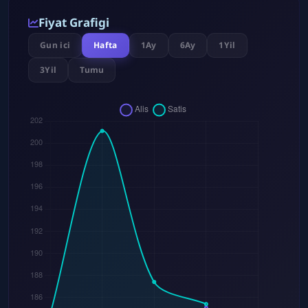
Fiyat Grafigi
Gun ici
Hafta
1Ay
6Ay
1Yil
3Yil
Tumu