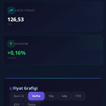
SATIS FIYATI
126,53
TRY
DEGISIM
+0,16%
Gunluk
Fiyat Grafigi
Gun ici
Hafta
1Ay
6Ay
1Yil
3Yil
Tumu