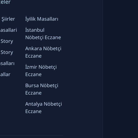
teler
Şiirler
İyilik Masalları
sallari
İstanbul
Nöbetçi Eczane
 Story
Ankara Nöbetçi
 Story
Eczane
alları
İzmir Nöbetçi
allar
Eczane
Bursa Nöbetçi
Eczane
Antalya Nöbetçi
Eczane