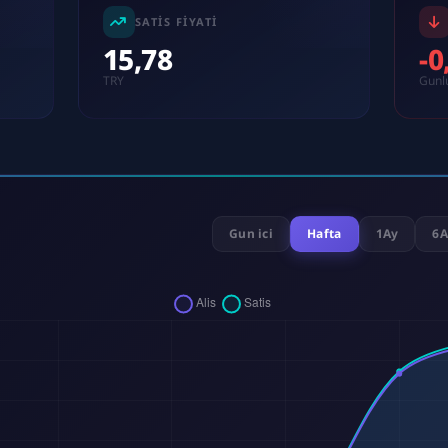
SATIS FIYATI
15,78
-
TRY
Gunl
Gun ici
Hafta
1Ay
6A