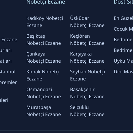
Nöbetçi Eczane
Dost Si
Kadıköy Nöbetçi
Üsküdar
En Güzel 
Eczane
Nöbetçi Eczane
Cocuk Ma
Beşiktaş
Keçiören
 Eczane
Bedtime
Nöbetçi Eczane
Nöbetçi Eczane
urları
Bedtime
Çankaya
Karşıyaka
yatları
Nöbetçi Eczane
Nöbetçi Eczane
Uyku Mas
stanbul
Konak Nöbetçi
Seyhan Nöbetçi
Dini Mas
Eczane
Eczane
premler
Osmangazi
Başakşehir
Nöbetçi Eczane
Nöbetçi Eczane
leri
Muratpaşa
Selçuklu
Nöbetçi Eczane
Nöbetçi Eczane