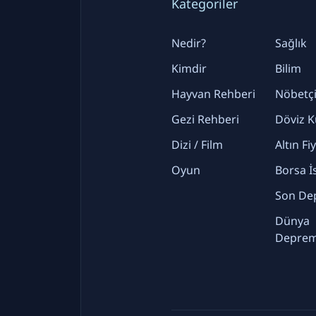
Kategoriler
Nedir?
Sağlık
Kimdir
Bilim
Hayvan Rehberi
Nöbetçi
Gezi Rehberi
Döviz K
Dizi / Film
Altın Fi
Oyun
Borsa İ
Son De
Dünya
Deprem