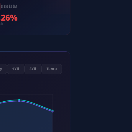
DEGISIM
0,26%
uk
y
1Yil
3Yil
Tumu