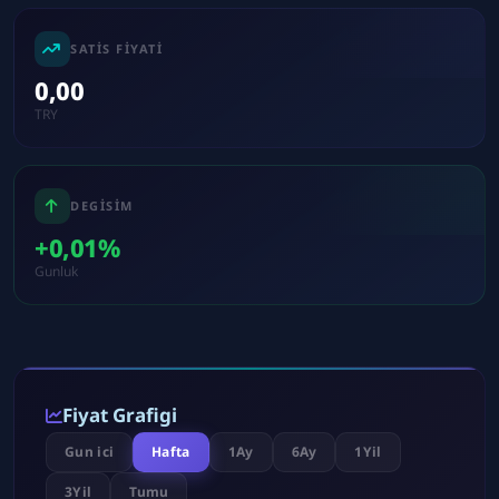
SATIS FIYATI
0,00
TRY
DEGISIM
+0,01%
Gunluk
Fiyat Grafigi
Gun ici
Hafta
1Ay
6Ay
1Yil
3Yil
Tumu