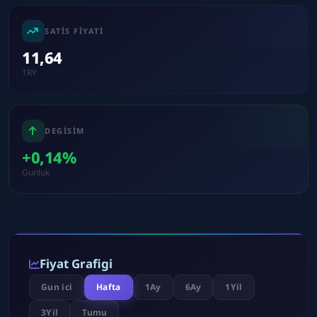
SATIS FIYATI
11,64
TRY
DEGISIM
+0,14%
Gunluk
Fiyat Grafigi
Gun ici
Hafta
1Ay
6Ay
1Yil
3Yil
Tumu