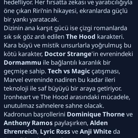
hedefliyor. Her fırsatta zekası ve yaratıcılığıyla
öne çıkan Riri’nin hikayesi, ekranlarda güçlü
bir yankı yaratacak.
Dizinin ana karşıt gücü ise çizgi romanlarda
sık sık göz ardı edilen
The Hood
karakteri.
Kara büyü ve mistik unsurlarla yoğrulmuş bu
kötü karakter,
Doctor Strange
'in evrenindeki
Dormammu
ile bağlantılı karanlık bir
geçmişe sahip.
Tech vs Magic
çatışması,
Marvel evreninde nadiren bu kadar ileri
teknoloji ile saf büyüyü bir araya getiriyor.
Ironheart ve The Hood arasındaki mücadele,
unutulmaz sahnelere sahne olacak.
Kadronun başrollerini
Dominique Thorne
ve
Anthony Ramos
paylaşırken,
Alden
Ehrenreich
,
Lyric Ross
ve
Anji White
da