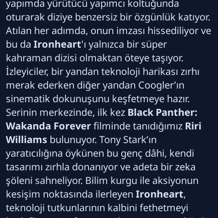
yapımda yürütücü yapımcı koltuğunda
oturarak diziye benzersiz bir özgünlük katıyor.
Atılan her adımda, onun imzası hissediliyor ve
bu da
Ironheart
'ı yalnızca bir süper
kahraman dizisi olmaktan öteye taşıyor.
İzleyiciler, bir yandan teknoloji harikası zırhı
merak ederken diğer yandan Coogler’ın
sinematik dokunuşunu keşfetmeye hazır.
Serinin merkezinde, ilk kez
Black Panther:
Wakanda Forever
filminde tanıdığımız
Riri
Williams
bulunuyor. Tony Stark’ın
yaratıcılığına öykünen bu genç dâhi, kendi
tasarımı zırhla donanıyor ve adeta bir zeka
şöleni sahneliyor. Bilim kurgu ile aksiyonun
kesişim noktasında ilerleyen
Ironheart
,
teknoloji tutkunlarının kalbini fethetmeyi