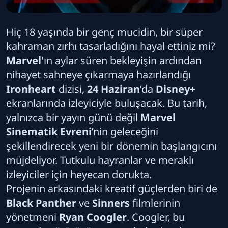
Hiç 18 yaşında bir genç mucidin, bir süper
kahraman zırhı tasarladığını hayal ettiniz mi?
Marvel
'ın aylar süren bekleyişin ardından
nihayet sahneye çıkarmaya hazırlandığı
Ironheart
dizisi,
24 Haziran
’da
Disney+
ekranlarında izleyiciyle buluşacak. Bu tarih,
yalnızca bir yayın günü değil
Marvel
Sinematik Evreni
’nin geleceğini
şekillendirecek yeni bir dönemin başlangıcını
müjdeliyor. Tutkulu hayranlar ve meraklı
izleyiciler için heyecan dorukta.
Projenin arkasındaki kreatif güçlerden biri de
Black Panther
ve
Sinners
filmlerinin
yönetmeni
Ryan Coogler
. Coogler, bu