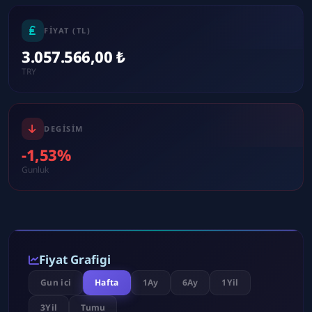
FIYAT (TL)
3.057.566,00 ₺
TRY
DEGISIM
-1,53%
Gunluk
Fiyat Grafigi
Gun ici
Hafta
1Ay
6Ay
1Yil
3Yil
Tumu