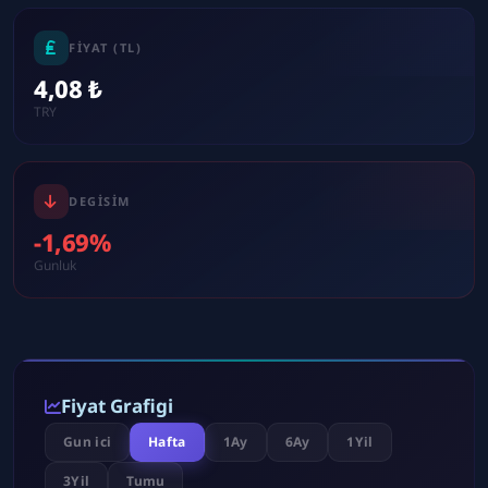
FIYAT (TL)
4,08 ₺
TRY
DEGISIM
-1,69%
Gunluk
Fiyat Grafigi
Gun ici
Hafta
1Ay
6Ay
1Yil
3Yil
Tumu