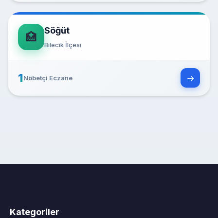
Söğüt
🏥
Bilecik İlçesi
1
→
Nöbetçi Eczane
Kategoriler