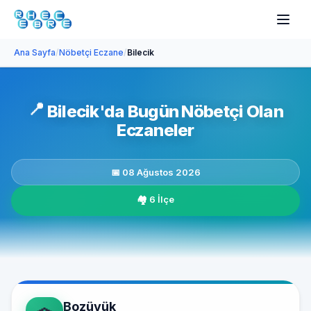
Ana Sayfa
/
Nöbetçi Eczane
/
Bilecik
📍
Bilecik'da Bugün Nöbetçi Olan
Eczaneler
📅 08 Ağustos 2026
🏘️ 6 İlçe
Bozüyük