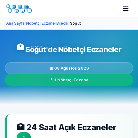
Ana Sayfa
/
Nöbetçi Eczane
/
Bilecik
/
Söğüt
🏥
Söğüt'de Nöbetçi Eczaneler
📅 08 Ağustos 2026
💊 1 Nöbetçi Eczane
🏥 24 Saat Açık Eczaneler
1