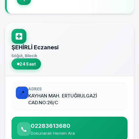
ŞEHİRLİ Eczanesi
Söğüt, Bilecik
24 Saat
ADRES
📍
KAYHAN MAH. ERTUĞRULGAZİ
CAD.NO:26/C
02283613680
📞
Dokunarak Hemen Ara