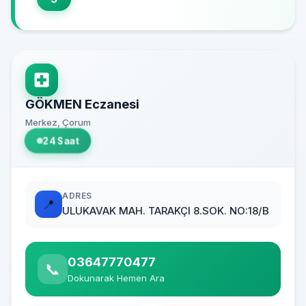
GÖKMEN Eczanesi
Merkez, Çorum
24 Saat
ADRES
📍
ULUKAVAK MAH. TARAKÇI 8.SOK. NO:18/B
03647770477
📞
Dokunarak Hemen Ara