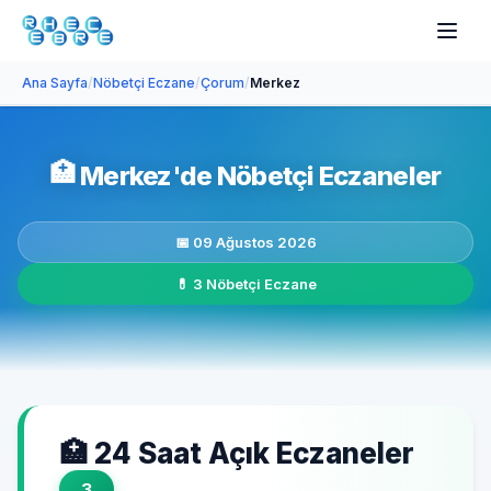
Ana Sayfa
/
Nöbetçi Eczane
/
Çorum
/
Merkez
🏥
Merkez'de Nöbetçi Eczaneler
📅 09 Ağustos 2026
💊 3 Nöbetçi Eczane
🏥 24 Saat Açık Eczaneler
3