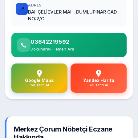
ADRES
📍
BAHÇELİEVLER MAH. DUMLUPINAR CAD.
NO:2/C
03642219592
📞
Dokunarak Hemen Ara
Google Maps
Yandex Harita
Yol Tarifi Al
Yol Tarifi Al
Merkez Çorum Nöbetçi Eczane
Hakkında