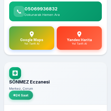
05069936832
📞
Dokunarak Hemen Ara
Google Maps
Yandex Harita
Yol Tarifi Al
Yol Tarifi Al
SÖNMEZ Eczanesi
Merkez, Çorum
24 Saat