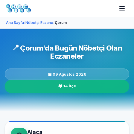
Ana Sayfa
/
Nöbetçi Eczane
/
Çorum
📍
Çorum'da Bugün Nöbetçi Olan
Eczaneler
📅 09 Ağustos 2026
🏘️ 14 İlçe
Alaca