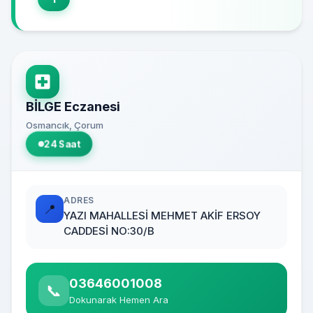
BİLGE Eczanesi
Osmancık, Çorum
24 Saat
ADRES
📍
YAZI MAHALLESİ MEHMET AKİF ERSOY
CADDESİ NO:30/B
03646001008
📞
Dokunarak Hemen Ara