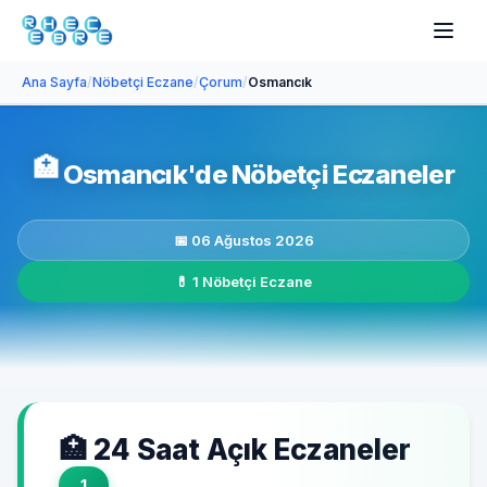
Ana Sayfa
/
Nöbetçi Eczane
/
Çorum
/
Osmancık
🏥
Osmancık'de Nöbetçi Eczaneler
📅 06 Ağustos 2026
💊 1 Nöbetçi Eczane
🏥 24 Saat Açık Eczaneler
1