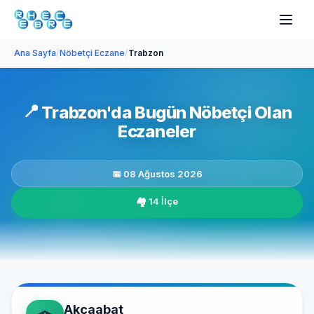
Ana Sayfa
/
Nöbetçi Eczane
/
Trabzon
📍
Trabzon'da Bugün Nöbetçi Olan
Eczaneler
📅 08 Ağustos 2026
🏘️ 14 İlçe
Akçaabat