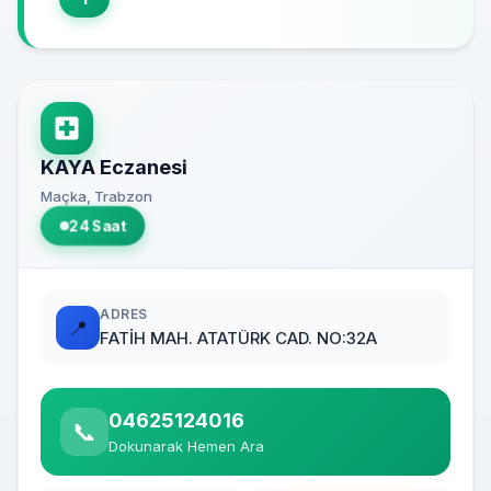
KAYA Eczanesi
Maçka, Trabzon
24 Saat
ADRES
📍
FATİH MAH. ATATÜRK CAD. NO:32A
04625124016
📞
Dokunarak Hemen Ara