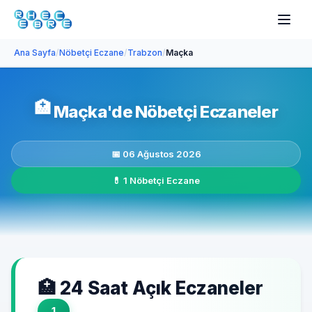
Ana Sayfa
/
Nöbetçi Eczane
/
Trabzon
/
Maçka
🏥
Maçka'de Nöbetçi Eczaneler
📅 06 Ağustos 2026
💊 1 Nöbetçi Eczane
🏥 24 Saat Açık Eczaneler
1