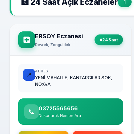
🏥 24 Saat Açık Eczaneler
1
ERSOY Eczanesi
24 Saat
Devrek, Zonguldak
ADRES
📍
YENİ MAHALLE, KANTARCILAR SOK,
NO:6/A
03725565656
📞
Dokunarak Hemen Ara