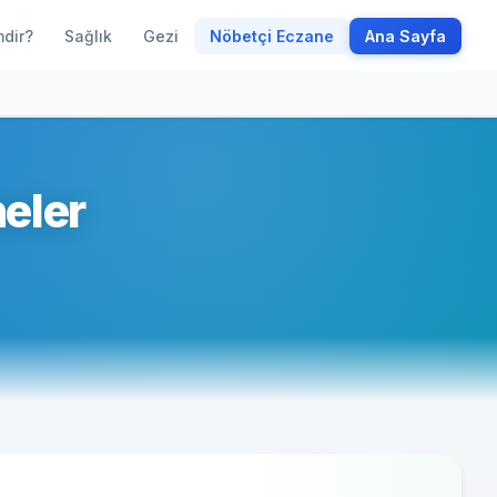
mdir?
Sağlık
Gezi
Nöbetçi Eczane
Ana Sayfa
eler