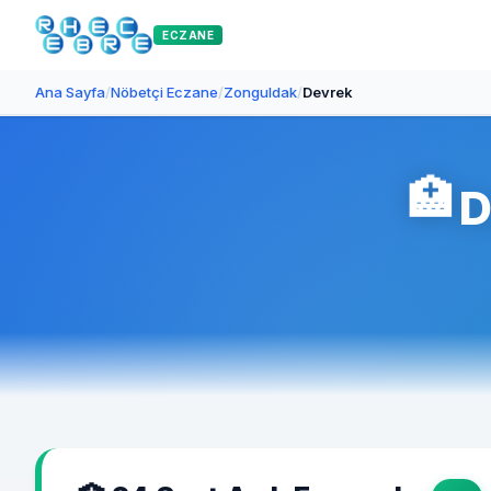
ECZANE
Ana Sayfa
/
Nöbetçi Eczane
/
Zonguldak
/
Devrek
🏥
D