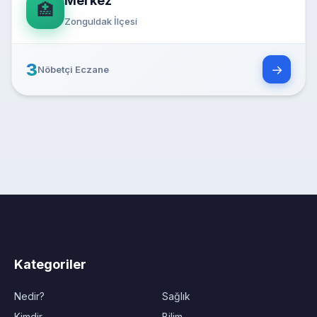
Merkez
🏥
Zonguldak İlçesi
3
→
Nöbetçi Eczane
Kategoriler
Nedir?
Sağlık
Kimdir
Bilim