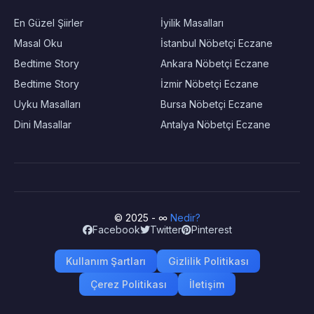
En Güzel Şiirler
İyilik Masalları
Masal Oku
İstanbul Nöbetçi Eczane
Bedtime Story
Ankara Nöbetçi Eczane
Bedtime Story
İzmir Nöbetçi Eczane
Uyku Masalları
Bursa Nöbetçi Eczane
Dini Masallar
Antalya Nöbetçi Eczane
© 2025 - ∞
Nedir?
Facebook
Twitter
Pinterest
Kullanım Şartları
Gizlilik Politikası
Çerez Politikası
İletişim