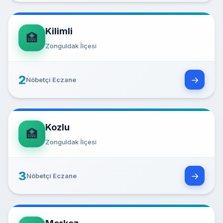
Kilimli
🏥
Zonguldak İlçesi
2
→
Nöbetçi Eczane
Kozlu
🏥
Zonguldak İlçesi
3
→
Nöbetçi Eczane