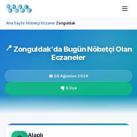
Ana Sayfa
/
Nöbetçi Eczane
/
Zonguldak
📍
Zonguldak'da Bugün Nöbetçi Olan
Eczaneler
📅 08 Ağustos 2026
🏘️ 8 İlçe
Alaplı