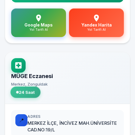
Google Maps
Yandex Harita
Yol Tarifi Al
Yol Tarifi Al
MÜGE Eczanesi
Merkez, Zonguldak
24 Saat
ADRES
📍
MERKEZ İLÇE, İNCİVEZ MAH.ÜNİVERSİTE
CAD.NO:19/L