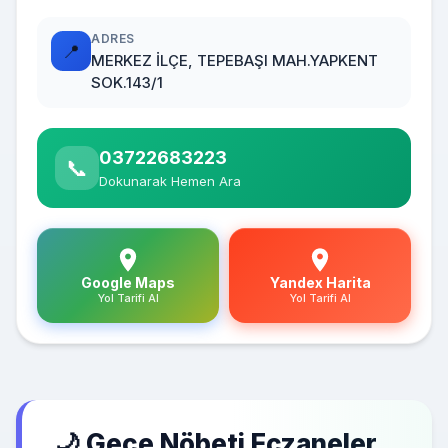
ADRES
📍
MERKEZ İLÇE, TEPEBAŞI MAH.YAPKENT
SOK.143/1
03722683223
📞
Dokunarak Hemen Ara
Google Maps
Yandex Harita
Yol Tarifi Al
Yol Tarifi Al
🌙 Gece Nöbeti Eczaneler