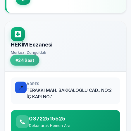
HEKİM Eczanesi
Merkez, Zonguldak
24 Saat
ADRES
📍
TERAKKİ MAH. BAKKALOĞLU CAD.. NO:2
İÇ KAPI NO:1
03722515525
📞
Dokunarak Hemen Ara