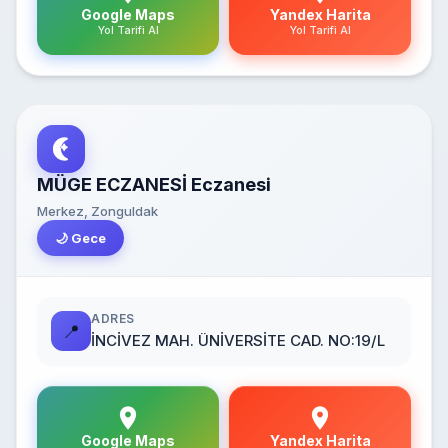
Google Maps
Yandex Harita
Yol Tarifi Al
Yol Tarifi Al
MÜGE ECZANESİ Eczanesi
Merkez, Zonguldak
🌙 Gece
ADRES
📍
İNCİVEZ MAH. ÜNİVERSİTE CAD. NO:19/L
Google Maps
Yandex Harita