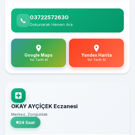
03722572630
📞
Dokunarak Hemen Ara
Google Maps
Yandex Harita
Yol Tarifi Al
Yol Tarifi Al
OKAY AYÇİÇEK Eczanesi
Merkez, Zonguldak
24 Saat