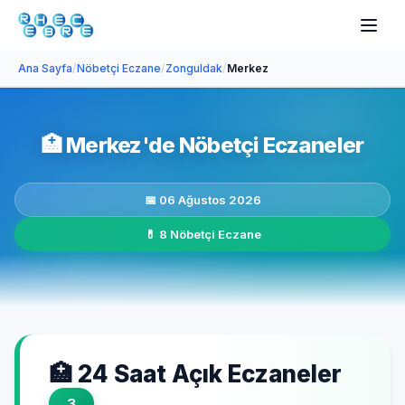
Ana Sayfa
/
Nöbetçi Eczane
/
Zonguldak
/
Merkez
🏥
Merkez'de Nöbetçi Eczaneler
📅 06 Ağustos 2026
💊 8 Nöbetçi Eczane
🏥 24 Saat Açık Eczaneler
3