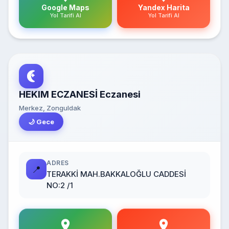
Google Maps
Yandex Harita
Yol Tarifi Al
Yol Tarifi Al
HEKIM ECZANESİ Eczanesi
Merkez, Zonguldak
🌙 Gece
ADRES
📍
TERAKKİ MAH.BAKKALOĞLU CADDESİ
NO:2 /1