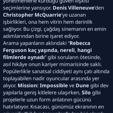
yönetmenlerle kurduğu güven ilişkisi
seçimlerine yansıyor.
Denis Villeneuve
’den
Christopher McQuarrie
’ye uzanan
işbirlikleri, ona hem vitrin hem derinlik
sağlıyor. Bu çizgi, çağdaş sinemanın en emin
adımlarından birine işaret ediyor.
Arama yapanların aklındaki “
Rebecca
Ferguson kaç yaşında, nereli, hangi
filmlerde oynadı
” gibi soruların ötesinde,
asıl hikâye onun kariyer mimarisinde saklı.
Popülerlikle sanatsal ciddiyeti aynı çatı altında
toplayabilen nadir oyuncular arasında yer
alıyor.
Mission: Impossible
ve
Dune
gibi dev
yapılarla geniş kitlelere ulaşırken,
Silo
gibi
projelerle uzun form anlatının gücünü
hatırlatıyor. Kısacası, günümüz ekranının en