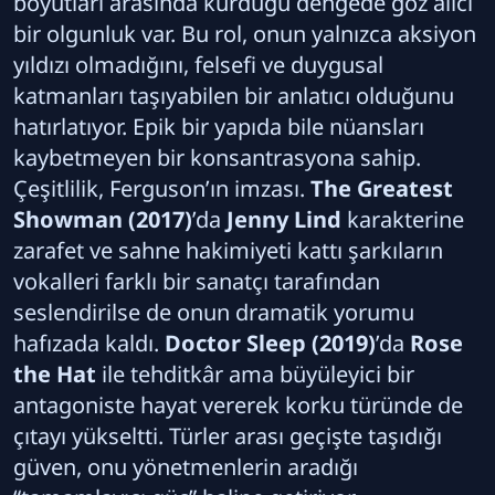
boyutları arasında kurduğu dengede göz alıcı
bir olgunluk var. Bu rol, onun yalnızca aksiyon
yıldızı olmadığını, felsefi ve duygusal
katmanları taşıyabilen bir anlatıcı olduğunu
hatırlatıyor. Epik bir yapıda bile nüansları
kaybetmeyen bir konsantrasyona sahip.
Çeşitlilik, Ferguson’ın imzası.
The Greatest
Showman (2017)
’da
Jenny Lind
karakterine
zarafet ve sahne hakimiyeti kattı şarkıların
vokalleri farklı bir sanatçı tarafından
seslendirilse de onun dramatik yorumu
hafızada kaldı.
Doctor Sleep (2019)
’da
Rose
the Hat
ile tehditkâr ama büyüleyici bir
antagoniste hayat vererek korku türünde de
çıtayı yükseltti. Türler arası geçişte taşıdığı
güven, onu yönetmenlerin aradığı