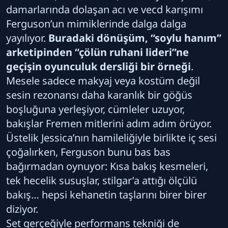
damarlarında dolaşan acı ve vecd karışımı
Ferguson’un mimiklerinde dalga dalga
yayılıyor.
Buradaki dönüşüm, “soylu hanım”
arketipinden “çölün ruhani lideri”ne
geçişin oyunculuk dersliği bir örneği
.
Mesele sadece makyaj veya kostüm değil
sesin rezonansı daha karanlık bir göğüs
boşluğuna yerleşiyor, cümleler uzuyor,
bakışlar Fremen mitlerini adım adım örüyor.
Üstelik Jessica’nın hamileliğiyle birlikte iç sesi
çoğalırken, Ferguson bunu bas bas
bağırmadan oynuyor: Kısa bakış kesmeleri,
tek hecelik susuşlar, stilgar’a attığı ölçülü
bakış… hepsi kehanetin taşlarını birer birer
diziyor.
Set gerçeğiyle performans tekniği de