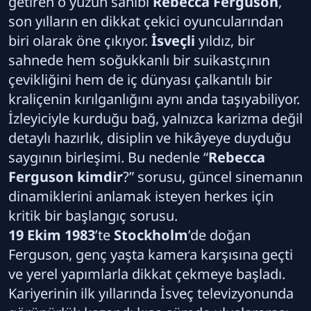
getiren o yüzün sahibi
Rebecca Ferguson
,
son yılların en dikkat çekici oyuncularından
biri olarak öne çıkıyor.
İsveçli
yıldız, bir
sahnede hem soğukkanlı bir suikastçının
çevikliğini hem de iç dünyası çalkantılı bir
kraliçenin kırılganlığını aynı anda taşıyabiliyor.
İzleyiciyle kurduğu bağ, yalnızca karizma değil
detaylı hazırlık, disiplin ve hikâyeye duyduğu
saygının birleşimi. Bu nedenle “
Rebecca
Ferguson kimdir
?” sorusu, güncel sinemanın
dinamiklerini anlamak isteyen herkes için
kritik bir başlangıç sorusu.
19 Ekim 1983
’te
Stockholm
’de doğan
Ferguson, genç yaşta kamera karşısına geçti
ve yerel yapımlarla dikkat çekmeye başladı.
Kariyerinin ilk yıllarında İsveç televizyonunda