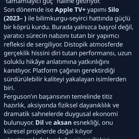
“tamamlayıcı güç” haline getiriyor.
Son dönemde ise
Apple TV+
yapımı
Silo
(2023– )
ile bilimkurgu-seyirci hattında güçlü
bir köprü kurdu. Burada yalnızca başrol değil,
yaratıcı sürecin nabzını tutan bir yapımcı
refleksi de sergiliyor. Distopik atmosferde
gerçeklik hissini diri tutan performansı, uzun
soluklu hikâye anlatımına yatkınlığını
kanıtlıyor. Platform çağının gerektirdiği
sürdürülebilir kaliteyi yakalayan isimlerden
biri.
Ferguson’ın başarısının temelinde titiz
hazırlık, aksiyonda fiziksel dayanıklılık ve
dramatik sahnelerde duygusal ekonomi
bulunuyor.
Dil
ve
aksan
esnekliği, onu
küresel projelerde doğal kılıyor