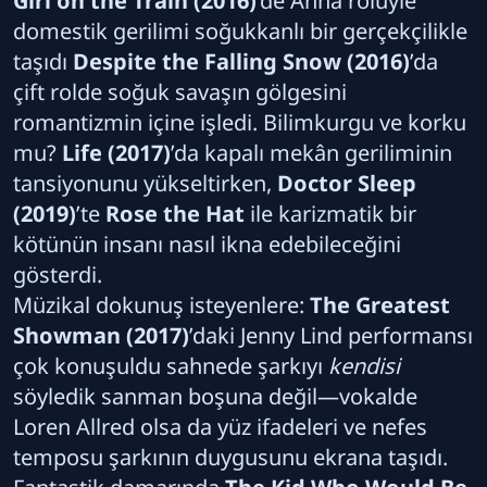
Girl on the Train (2016)
’de Anna rolüyle
domestik gerilimi soğukkanlı bir gerçekçilikle
taşıdı
Despite the Falling Snow (2016)
’da
çift rolde soğuk savaşın gölgesini
romantizmin içine işledi. Bilimkurgu ve korku
mu?
Life (2017)
’da kapalı mekân geriliminin
tansiyonunu yükseltirken,
Doctor Sleep
(2019)
’te
Rose the Hat
ile karizmatik bir
kötünün insanı nasıl ikna edebileceğini
gösterdi.
Müzikal dokunuş isteyenlere:
The Greatest
Showman (2017)
’daki Jenny Lind performansı
çok konuşuldu sahnede şarkıyı
kendisi
söyledik sanman boşuna değil—vokalde
Loren Allred olsa da yüz ifadeleri ve nefes
temposu şarkının duygusunu ekrana taşıdı.