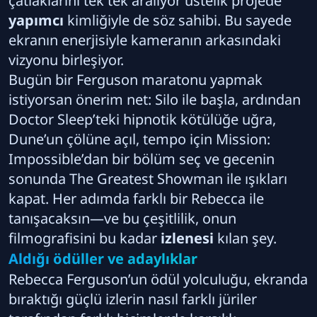
çatlaklarını tek tek aralıyor üstelik projede
yapımcı
kimliğiyle de söz sahibi. Bu sayede
ekranın enerjisiyle kameranın arkasındaki
vizyonu birleşiyor.
Bugün bir Ferguson maratonu yapmak
istiyorsan önerim net: Silo ile başla, ardından
Doctor Sleep’teki hipnotik kötülüğe uğra,
Dune’un çölüne açıl, tempo için Mission:
Impossible’dan bir bölüm seç ve gecenin
sonunda The Greatest Showman ile ışıkları
kapat. Her adımda farklı bir Rebecca ile
tanışacaksın—ve bu çeşitlilik, onun
filmografisini bu kadar
izlenesi
kılan şey.
Aldığı ödüller ve adaylıklar
Rebecca Ferguson’un ödül yolculuğu, ekranda
bıraktığı güçlü izlerin nasıl farklı jüriler