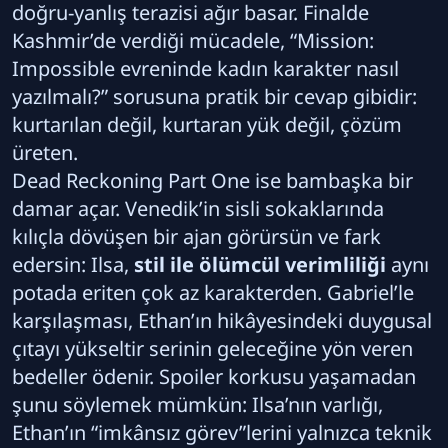
doğru-yanlış terazisi ağır basar. Finalde
Kashmir’de verdiği mücadele, “Mission:
Impossible evreninde kadın karakter nasıl
yazılmalı?” sorusuna pratik bir cevap gibidir:
kurtarılan değil, kurtaran yük değil, çözüm
üreten.
Dead Reckoning Part One ise bambaşka bir
damar açar. Venedik’in sisli sokaklarında
kılıçla dövüşen bir ajan görürsün ve fark
edersin: Ilsa,
stil ile ölümcül verimliliği
aynı
potada eriten çok az karakterden. Gabriel’le
karşılaşması, Ethan’ın hikâyesindeki duygusal
çıtayı yükseltir serinin geleceğine yön veren
bedeller ödenir. Spoiler korkusu yaşamadan
şunu söylemek mümkün: Ilsa’nın varlığı,
Ethan’ın “imkânsız görev”lerini yalnızca teknik