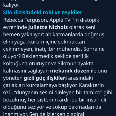
kalıyor.
Silo dizisindeki rolü ve tepkiler
Rebecca Ferguson, Apple TV+’ın distopik
evreninde
Juliette Nichols
olarak seni
hemen yakalıyor: alt katmanlarda doğmuş,
elini yağa, kurum içine sokmaktan
çekinmeyen, inatçı bir mühendis. Sonra ne
oluyor? Beklenmedik şekilde şeriflik
koltuğuna oturuyor ve Silo’nun ayakta
kalmasını sağlayan
mekanik düzen
ile onu
yöneten
gizli güç ilişkileri
arasındaki
çatlakları kurcalamaya başlıyor. Karakterin
özü, “dünyanın sesini dinleyen bir tamirci” gibi
bozulmuş her sistemin ardında bir insan eli
olduğunu seziyor ve söküp bakmadan da
inanmıyor. Sen de izlerken o spiral