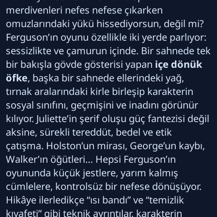
merdivenleri nefes nefese çıkarken
omuzlarındaki yükü hissediyorsun, değil mi?
Ferguson’ın oyunu özellikle iki yerde parlıyor:
sessizlikte ve çamurun içinde. Bir sahnede tek
bir bakışla gövde gösterisi yapan
içe dönük
öfke
, başka bir sahnede ellerindeki yağ,
tırnak aralarındaki kirle birleşip karakterin
sosyal sınıfını, geçmişini ve inadını görünür
kılıyor. Juliette’in şerif oluşu güç fantezisi değil
aksine, sürekli tereddüt, bedel ve etik
çatışma. Holston’un mirası, George’un kaybı,
Walker’ın öğütleri… Hepsi Ferguson’ın
oyununda küçük jestlere, yarım kalmış
cümlelere, kontrolsüz bir nefese dönüşüyor.
Hikâye ilerledikçe “ısı bandı” ve “temizlik
kıyafeti” gibi teknik ayrıntılar, karakterin