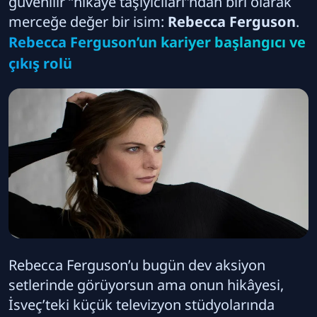
güvenilir “hikâye taşıyıcıları”ndan biri olarak
merceğe değer bir isim:
Rebecca Ferguson
.
Rebecca Ferguson’un kariyer başlangıcı ve
çıkış rolü
Rebecca Ferguson’u bugün dev aksiyon
setlerinde görüyorsun ama onun hikâyesi,
İsveç’teki küçük televizyon stüdyolarında