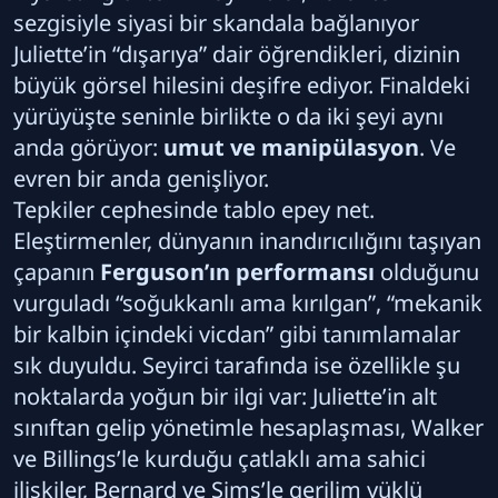
sezgisiyle siyasi bir skandala bağlanıyor
Juliette’in “dışarıya” dair öğrendikleri, dizinin
büyük görsel hilesini deşifre ediyor. Finaldeki
yürüyüşte seninle birlikte o da iki şeyi aynı
anda görüyor:
umut ve manipülasyon
. Ve
evren bir anda genişliyor.
Tepkiler cephesinde tablo epey net.
Eleştirmenler, dünyanın inandırıcılığını taşıyan
çapanın
Ferguson’ın performansı
olduğunu
vurguladı “soğukkanlı ama kırılgan”, “mekanik
bir kalbin içindeki vicdan” gibi tanımlamalar
sık duyuldu. Seyirci tarafında ise özellikle şu
noktalarda yoğun bir ilgi var: Juliette’in alt
sınıftan gelip yönetimle hesaplaşması, Walker
ve Billings’le kurduğu çatlaklı ama sahici
ilişkiler, Bernard ve Sims’le gerilim yüklü