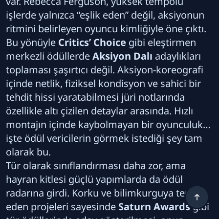
var. Rebecca Ferguson, yüksek tempolu
işlerde yalnızca “eşlik eden” değil, aksiyonun
ritmini belirleyen oyuncu kimliğiyle öne çıktı.
Bu yönüyle
Critics’ Choice
gibi eleştirmen
merkezli ödüllerde
Aksiyon Dalı
adaylıkları
toplaması şaşırtıcı değil. Aksiyon-koreografi
içinde netlik, fiziksel kondisyon ve sahici bir
tehdit hissi yaratabilmesi jüri notlarında
özellikle altı çizilen detaylar arasında. Hızlı
montajın içinde kaybolmayan bir oyunculuk…
işte ödül vericilerin görmek istediği şey tam
olarak bu.
Tür olarak sınıflandırması daha zor, ama
hayran kitlesi güçlü yapımlarda da ödül
radarına girdi. Korku ve bilimkurguya temas
eden projeleri sayesinde
Saturn Awards
gibi