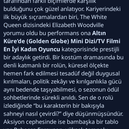
tarafından farklı biçimlerde karşılık
bulduğunu çok güzel anlatıyor. Kariyerindeki
ilk büyük sıçramalardan biri, The White
Queen dizisindeki Elizabeth Woodville
yorumu oldu bu performans ona
Altın
Küre’de (Golden Globe) Mini Dizi/TV Filmi
En İyi Kadın Oyuncu
kategorisinde prestijli
bir adaylık getirdi. Bir kostüm dramasında bu
denli katmanlı bir rolün, küresel ölçekte
hemen fark edilmesi tesadüf değil duygusal
kırılmaları, politik zekâyı ve kırılganlıkla gücü
aynı bedende taşıyabilmesi, o sezonun ödül
sohbetlerinde sürekli anıldı. Sen de o rolü
izlediğinde “bu karakterin bir bakışıyla
sahneyi nasıl çevirdi?” diye düşünmüşsündür.
Aksiyon cephesinde ise bambaşka bir tablo