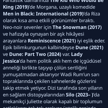
Fantastik damarında
The Kid Who Would Be
King (2019)
’de Morgana, uzaylı komedide
Men in Black: International (2019)
’da Riza
olarak kısa ama etkili görünümler bıraktı.
Neo-noir sevenler için
The Snowman (2017)
ve hafızayla oynayan bir aşk hikâyesi
arayanlara
Reminiscence (2021)
iyi eşlik eder.
Epik bilimkurgunun kalbindeyse
Dune (2021)
ve
Dune: Part Two (2024)
var.
Lady
Jessica
’da hem politik aklı hem de içgüdüsel
anneliği birlikte taşıyıp çölün sertliğini
yumuşatmadan aktarıyor Wadi Rum’un sarı
topraklarında çekilen sahnelerde gözlerini
takip etmek yetiyor. Dizi tarafında son yılların
en sağlam distopyalarından
Silo (2023– )
’da
mekanikçi Juliette olarak kapalı bir toplumun