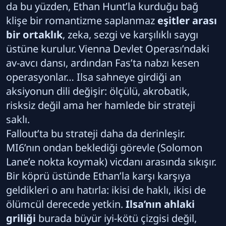
da bu yüzden, Ethan Hunt’la kurduğu bağ
klişe bir romantizme saplanmaz
eşitler arası
bir ortaklık
, zeka, sezgi ve karşılıklı saygı
üstüne kurulur. Vienna Devlet Operası’ndaki
av-avcı dansı, ardından Fas’ta nabzı kesen
operasyonlar… Ilsa sahneye girdiği an
aksiyonun dili değişir: ölçülü, akrobatik,
risksiz değil ama her hamlede bir strateji
saklı.
Fallout’ta bu strateji daha da derinleşir.
MI6’nın ondan beklediği görevle (Solomon
Lane’e nokta koymak) vicdanı arasında sıkışır.
Bir köprü üstünde Ethan’la karşı karşıya
geldikleri o anı hatırla: ikisi de haklı, ikisi de
ölümcül derecede yetkin.
Ilsa’nın ahlaki
griliği
burada büyür iyi-kötü çizgisi değil,