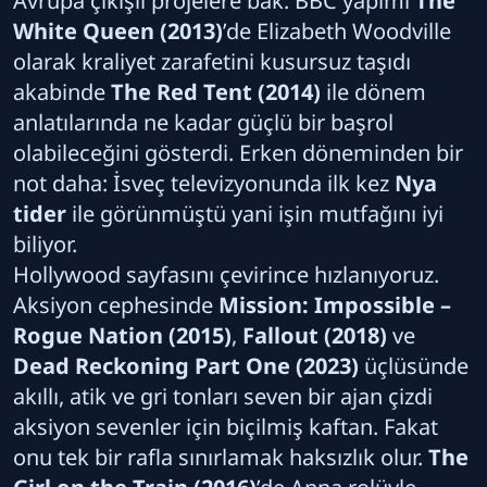
Avrupa çıkışlı projelere bak: BBC yapımı
The
White Queen (2013)
’de Elizabeth Woodville
olarak kraliyet zarafetini kusursuz taşıdı
akabinde
The Red Tent (2014)
ile dönem
anlatılarında ne kadar güçlü bir başrol
olabileceğini gösterdi. Erken döneminden bir
not daha: İsveç televizyonunda ilk kez
Nya
tider
ile görünmüştü yani işin mutfağını iyi
biliyor.
Hollywood sayfasını çevirince hızlanıyoruz.
Aksiyon cephesinde
Mission: Impossible –
Rogue Nation (2015)
,
Fallout (2018)
ve
Dead Reckoning Part One (2023)
üçlüsünde
akıllı, atik ve gri tonları seven bir ajan çizdi
aksiyon sevenler için biçilmiş kaftan. Fakat
onu tek bir rafla sınırlamak haksızlık olur.
The