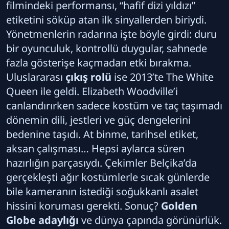
filmindeki performansı, “hafif dizi yıldızı”
etiketini söküp atan ilk sinyallerden biriydi.
Yönetmenlerin radarına işte böyle girdi: duru
bir oyunculuk, kontrollü duygular, sahnede
fazla gösterişe kaçmadan etki bırakma.
Uluslararası
çıkış rolü
ise 2013’te The White
Queen ile geldi. Elizabeth Woodville’i
canlandırırken sadece kostüm ve taç taşımadı
dönemin dili, jestleri ve güç dengelerini
bedenine taşıdı. At binme, tarihsel etiket,
aksan çalışması… Hepsi aylarca süren
hazırlığın parçasıydı. Çekimler Belçika’da
gerçekleşti ağır kostümlerle sıcak günlerde
bile kameranın istediği soğukkanlı asalet
hissini koruması gerekti. Sonuç?
Golden
Globe adaylığı
ve dünya çapında görünürlük.