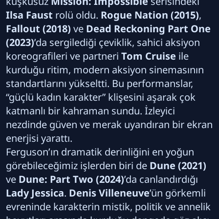
kuşkusuz
Mission: Impossible
serisindeki
Ilsa Faust
rolü oldu.
Rogue Nation (2015)
,
Fallout (2018)
ve
Dead Reckoning Part One
(2023)
’da sergilediği çeviklik, sahici aksiyon
koreografileri ve partneri
Tom Cruise
ile
kurduğu ritim, modern aksiyon sinemasının
standartlarını yükseltti. Bu performanslar,
“güçlü kadın karakter” klişesini aşarak çok
katmanlı bir kahraman sundu. İzleyici
nezdinde güven ve merak uyandıran bir ekran
enerjisi yarattı.
Ferguson’ın dramatik derinliğini en yoğun
görebileceğimiz işlerden biri de
Dune (2021)
ve
Dune: Part Two (2024)
’da canlandırdığı
Lady Jessica
.
Denis Villeneuve
’ün görkemli
evreninde karakterin mistik, politik ve annelik